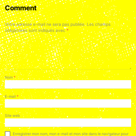
Comment
Votre adresse e-mail ne sera pas publiée.
Les champs
obligatoires sont indiqués avec
*
Nom
*
E-mail
*
Site web
Enregistrer mon nom, mon e-mail et mon site dans le navigateur pour