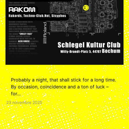
Probably a night, that shall stick for a long time.
By occasion, coincidence and a ton of luck –
for…
23 novembre 2025