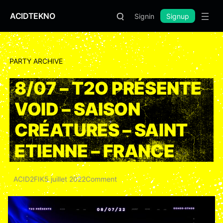
ACIDTEKNO
Signin
Signup
PARTY ARCHIVE
8/07 – T2O PRÉSENTE
VOID – SAISON
CRÉATURES – SAINT
ETIENNE – FRANCE
ACID2FIK
5 juillet 2022
Comment