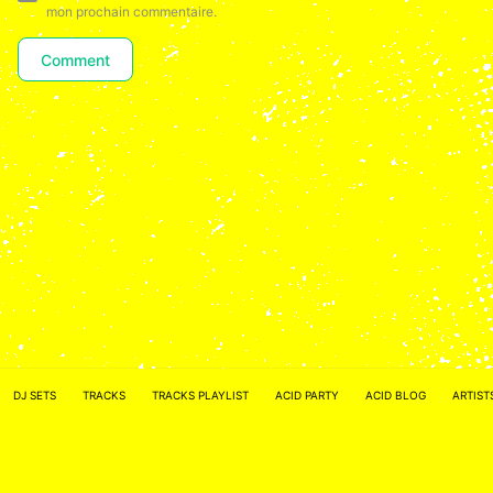
mon prochain commentaire.
ACID NETWORK :
FACEBOOK
DJ SETS
TRACKS
TRACKS PLAYLIST
ACID PARTY
ACID BLOG
ARTIST
–
INSTAGRAM
Acidified by
ACID2FIK.COM
–