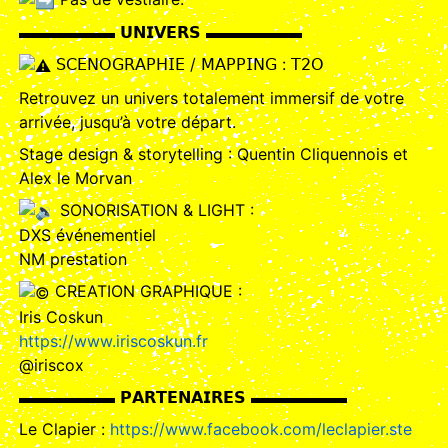
▬▬▬▬▬▬ 𝗨𝗡𝗜𝗩𝗘𝗥𝗦 ▬▬▬▬▬▬
𝖲𝖢𝖤𝖭𝖮𝖦𝖱𝖠𝖯𝖧𝖨𝖤 / 𝖬𝖠𝖯𝖯𝖨𝖭𝖦 : 𝖳𝟤𝖮
Retrouvez un univers totalement immersif de votre
arrivée, jusqu’à votre départ.
Stage design & storytelling : Quentin Cliquennois et
Alex le Morvan
SONORISATION & LIGHT :
DXS événementiel
NM prestation
CREATION GRAPHIQUE :
Iris Coskun
https://www.iriscoskun.fr
@iriscox
▬▬▬▬▬▬ 𝗣𝗔𝗥𝗧𝗘𝗡𝗔𝗜𝗥𝗘𝗦 ▬▬▬▬▬▬
Le Clapier :
https://www.facebook.com/leclapier.ste