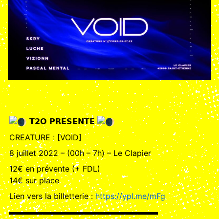
𝗧𝟮𝗢 𝗣𝗥𝗘𝗦𝗘𝗡𝗧𝗘
CREATURE : [VOID]
8 juillet 2022 – (00h – 7h) – Le Clapier
12€ en prévente (+ FDL)
14€ sur place
Lien vers la billetterie :
https://ypl.me/mFg
▬▬▬▬▬▬▬▬▬▬▬▬▬▬▬▬▬▬▬