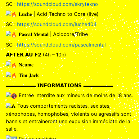
SC :
https://soundcloud.com/skrytekno
𝐋𝐮𝐜𝐡𝐞 | Acid Techno to Core (live)
SC :
https://soundcloud.com/luche404
𝐏𝐚𝐬𝐜𝐚𝐥 𝐌𝐞𝐧𝐭𝐚𝐥 | Acidcore/Tribe
SC :
https://soundcloud.com/pascalmental
𝗔𝗙𝗧𝗘𝗥 𝗔𝗨 𝗙𝟮 (4h – 10h)
𝐍𝐞𝐮𝐦𝐞
𝐓𝐢𝐦 𝐉𝐚𝐜𝐤
▬▬▬▬▬▬ 𝗜𝗡𝗙𝗢𝗥𝗠𝗔𝗧𝗜𝗢𝗡𝗦 ▬▬▬▬▬▬
Entrée interdite aux mineurs de moins de 18 ans.
Tous comportements racistes, sexistes,
xénophobes, homophobes, violents ou agressifs sont
bannis et entraineront une expulsion immédiate de la
salle.
Pas de vestiaire.