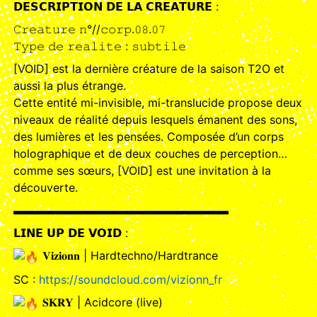
𝗗𝗘𝗦𝗖𝗥𝗜𝗣𝗧𝗜𝗢𝗡 𝗗𝗘 𝗟𝗔 𝗖𝗥𝗘𝗔𝗧𝗨𝗥𝗘 :
𝙲𝚛𝚎𝚊𝚝𝚞𝚛𝚎 𝚗°//𝚌𝚘𝚛𝚙.𝟶𝟾.𝟶𝟽
𝚃𝚢𝚙𝚎 𝚍𝚎 𝚛𝚎𝚊𝚕𝚒𝚝𝚎 : 𝚜𝚞𝚋𝚝𝚒𝚕𝚎
[VOID] est la dernière créature de la saison T2O et
aussi la plus étrange.
Cette entité mi-invisible, mi-translucide propose deux
niveaux de réalité depuis lesquels émanent des sons,
des lumières et les pensées. Composée d’un corps
holographique et de deux couches de perception…
comme ses sœurs, [VOID] est une invitation à la
découverte.
▬▬▬▬▬▬▬▬▬▬▬▬▬▬▬▬▬▬▬
𝗟𝗜𝗡𝗘 𝗨𝗣 𝗗𝗘 𝗩𝗢𝗜𝗗 :
𝐕𝐢𝐳𝐢𝐨𝐧𝐧 | Hardtechno/Hardtrance
SC :
https://soundcloud.com/vizionn_fr
𝐒𝐊𝐑𝐘 | Acidcore (live)