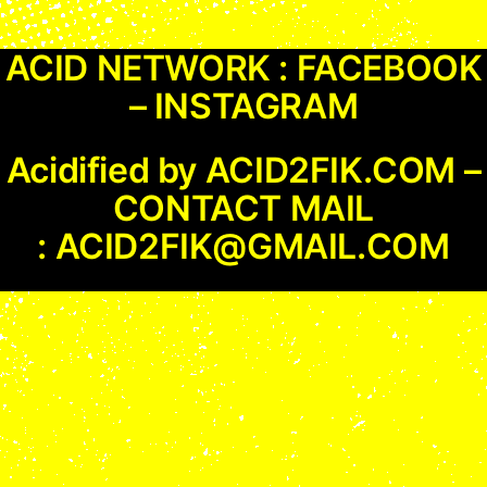
ACID NETWORK :
FACEBOOK
–
INSTAGRAM
Acidified by
ACID2FIK.COM
–
CONTACT MAIL
:
ACID2FIK@GMAIL.COM