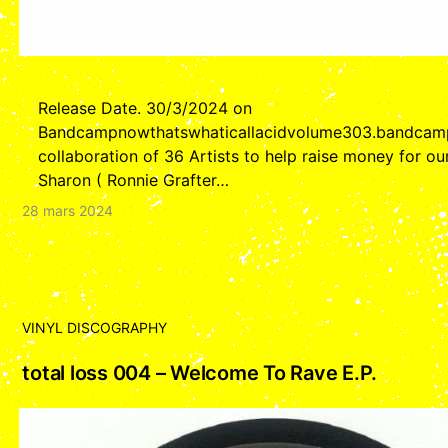
Release Date. 30/3/2024 on
Bandcampnowthatswhaticallacidvolume303.bandca
collaboration of 36 Artists to help raise money for ou
Sharon ( Ronnie Grafter…
28 mars 2024
VINYL DISCOGRAPHY
total loss 004 – Welcome To Rave E.P.