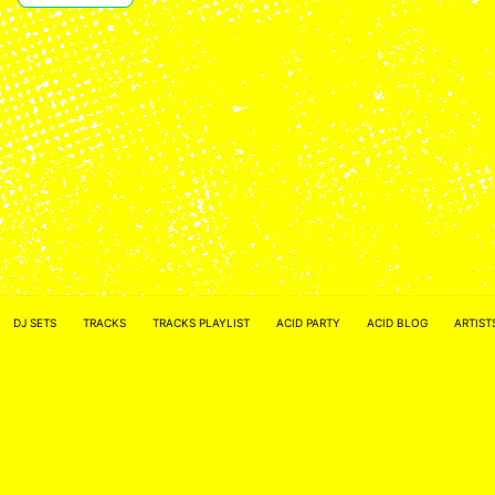
ACID NETWORK :
FACEBOOK
DJ SETS
TRACKS
TRACKS PLAYLIST
ACID PARTY
ACID BLOG
ARTIST
–
INSTAGRAM
Acidified by
ACID2FIK.COM
–
CONTACT MAIL