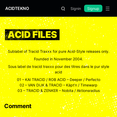
ACIDTEKNO
Signin
Signup
ACID FILES
Sublabel of Tracid Traxxx for pure Acid-Style releases only.
Founded in November 2004.
Sous label de tracid traxxx pour des titres dans le pur style
acid
01 – KAI TRACID / ROB ACID – Deeper / Perfecto
02 – VAN DIJK & TRACID – Käpt’n / Timewarp
03 – TRACID & ZENKER – Nobita / Aktionsradius
Comment