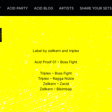
T
ACID PARTY
ACID BLOG
ARTISTS
SHARE YOUR SET
Label by zellkern and triplex
Acid Proof 01 – Boss Fight
Triplex – Boss Fight
Triplex – Ragga Noize
Zellkern – Zacid
Zellkern – Bibimbap