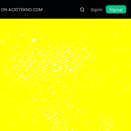
S ON ACIDTEKNO.COM
Signin
Signup