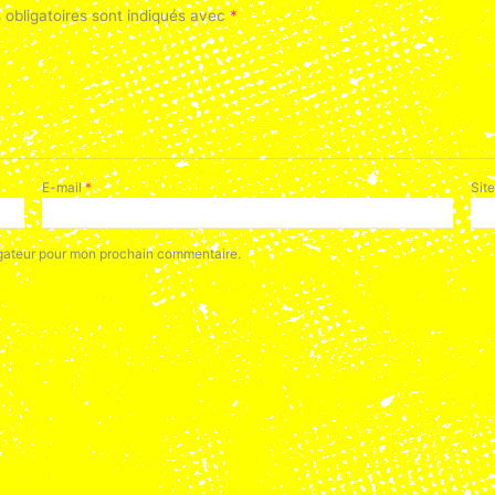
obligatoires sont indiqués avec
*
E-mail
*
Sit
igateur pour mon prochain commentaire.