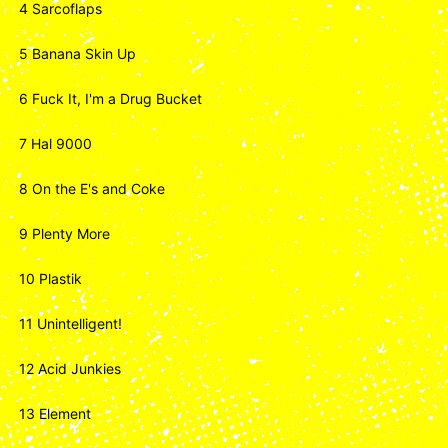
4 Sarcoflaps
5 Banana Skin Up
6 Fuck It, I'm a Drug Bucket
7 Hal 9000
8 On the E's and Coke
9 Plenty More
10 Plastik
11 Unintelligent!
12 Acid Junkies
13 Element