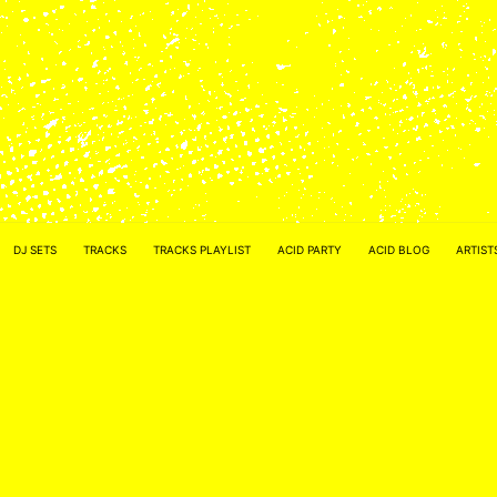
ACID NETWORK :
FACEBOOK
DJ SETS
TRACKS
TRACKS PLAYLIST
ACID PARTY
ACID BLOG
ARTIST
–
INSTAGRAM
Acidified by
ACID2FIK.COM
–
CONTACT MAIL
:
ACID2FIK@GMAIL.COM