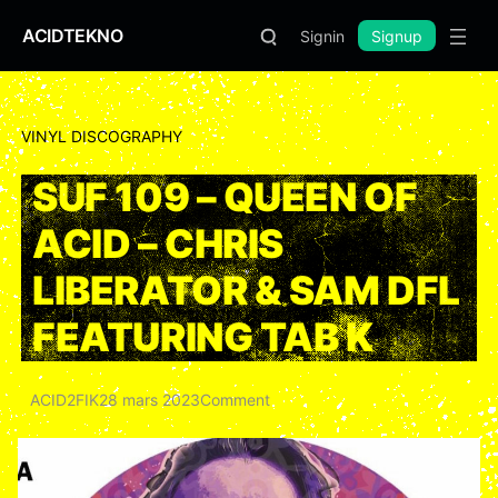
ACIDTEKNO
Signin
Signup
VINYL DISCOGRAPHY
SUF 109 – QUEEN OF
ACID –
CHRIS
LIBERATOR & SAM DFL
FEATURING TAB K
ACID2FIK
28 mars 2023
Comment