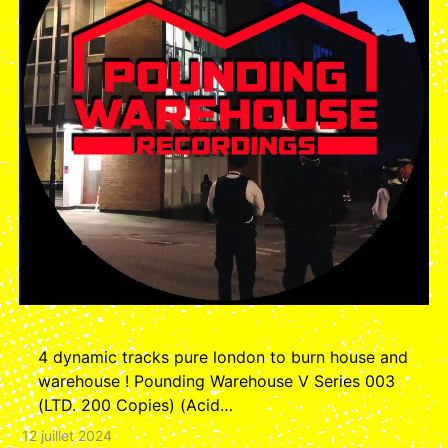
4 dynamic tracks pure london to burn house and
warehouse ! Pounding Warehouse V Series 003
(LTD. 200 Copies) (Acid…
12 juillet 2024