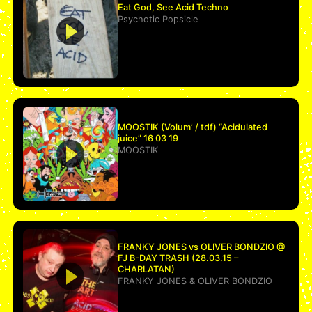
Eat God, See Acid Techno
Psychotic Popsicle
MOOSTIK (Volum’ / tdf) “Acidulated
juice” 16 03 19
MOOSTIK
FRANKY JONES vs OLIVER BONDZIO @
FJ B-DAY TRASH (28.03.15 –
CHARLATAN)
FRANKY JONES
&
OLIVER BONDZIO