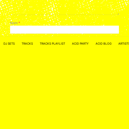
Nom
*
E-mail
*
DJ SETS
TRACKS
TRACKS PLAYLIST
ACID PARTY
ACID BLOG
ARTIST
Site web
Enregistrer mon nom, mon e-mail et mon site dans le
navigateur pour mon prochain commentaire.
ACID NETWORK :
FACEBOOK