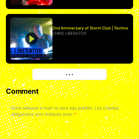
2nd Anniversary of Storm Club | Techno
CHRIS LIBERATOR
More
• • •
Comment
Votre adresse e-mail ne sera pas publiée.
Les champs
obligatoires sont indiqués avec
*