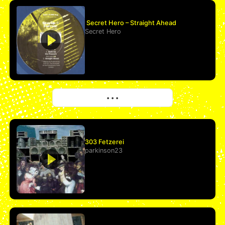
Secret Hero – Straight Ahead
Secret Hero
More
• • •
303 Fetzerei
parkinson23