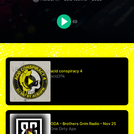
69
acid conspiracy 4
acid2fik
ODA – Brothers Grim Radio – Nov 25
One Dirty Ape