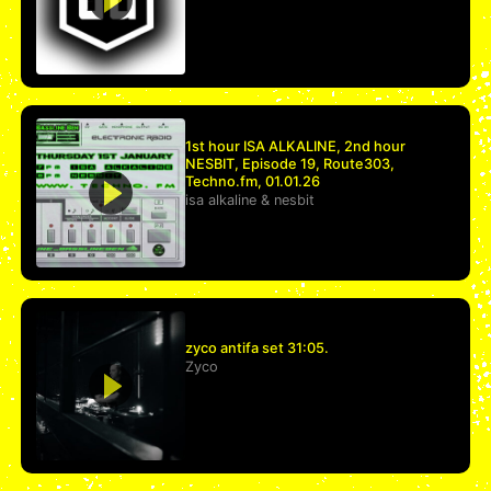
1st hour ISA ALKALINE, 2nd hour
NESBIT, Episode 19, Route303,
Techno.fm, 01.01.26
isa alkaline
&
nesbit
zyco antifa set 31:05.
Zyco