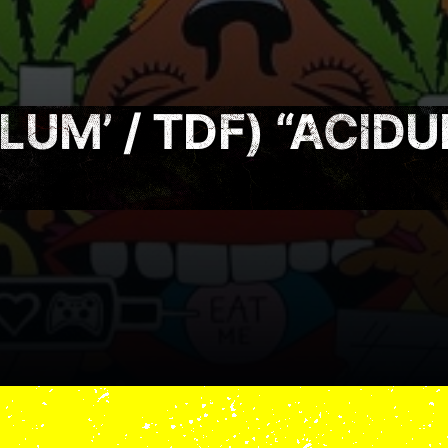
UM’ / TDF) “ACIDU