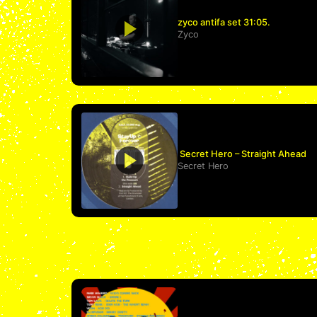
zyco antifa set 31:05.
Zyco
Secret Hero – Straight Ahead
Secret Hero