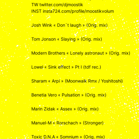
TW
twitter.com/djmoostik
INST
insta724.com/profile/moostikvolum
Josh Wink « Don`t laugh » (Orig. mix)
Tom Jonson « Slaying » (Orig. mix)
Modern Brothers « Lonely astronaut » (Orig. mix)
Lowel « Sink effect » Pt I (tdf rec.)
Sharam « Arpi » (Moonwalk Rmx / Yoshitoshi)
Benetia Vero « Pulsation » (Orig. mix)
Marin Zidak « Assex » (Orig. mix)
Manuel-M « Rorschach » (Stronger)
Toxic D.N.A « Somnium » (Orig. mix)