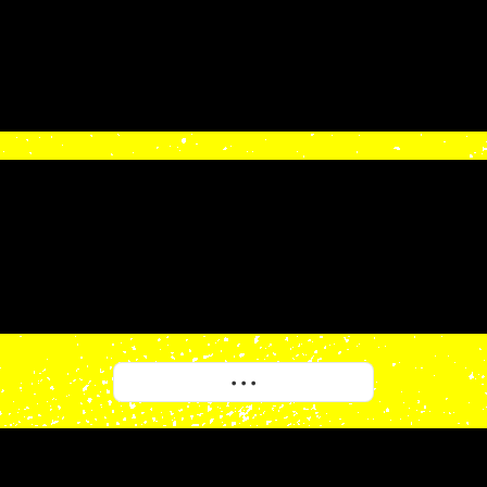
More
• • •