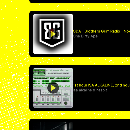
ODA – Brothers Grim Radio – No
One Dirty Ape
1st hour ISA ALKALINE, 2nd hou
isa alkaline
&
nesbit