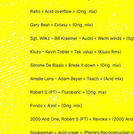
Raito « Acid overflow » (Orig. mix)
Gary Beat « Extasy » (Orig. mix)
Sgt. Wilkz – Bill Kraemer – Audio « Warm winds » (Sg
Kluzo – Kevin Tobler « Tek uslup » (Kluzo Rmx)
Simone De Biasio « Break it down » (Orig. mix)
Amelie Lens – Adam Beyer « Teach » (Acid mix)
Robert S (PT) « Fluroboric » (Orig. mix)
Fvndo « A mil » (Orig. mix)
2000 And One, Robert S (PT) « Revoke » (2000 An
Spokesman « Acid creak » (Pierre’s Reconstruction m