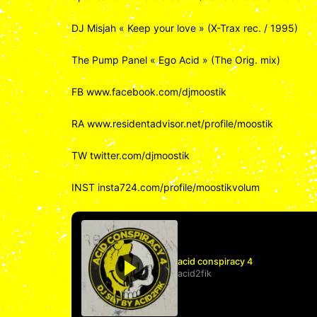
DJ Misjah « Keep your love » (X-Trax rec. / 1995)
The Pump Panel « Ego Acid » (The Orig. mix)
FB www.facebook.com/djmoostik
RA www.residentadvisor.net/profile/moostik
TW twitter.com/djmoostik
INST insta724.com/profile/moostikvolum
acid conspiracy 4
acid2fik