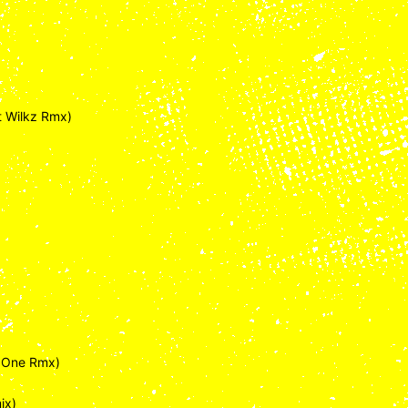
t Wilkz Rmx)
d One Rmx)
ix)