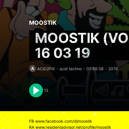
MOOSTIK
MOOSTIK (VOL
16 03 19
A
ACID2FIK
acid techno
01:39:38
2019
13
FB
www.facebook.com/djmoostik
RA
www.residentadvisor.net/profile/moostik