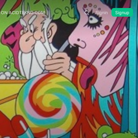
S ON ACIDTEKNO.COM
Signin
Signup