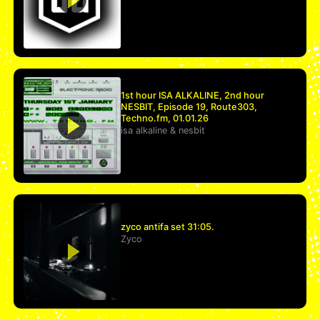
1st hour ISA ALKALINE, 2nd hour
NESBIT, Episode 19, Route303,
Techno.fm, 01.01.26
isa alkaline
&
nesbit
zyco antifa set 31:05.
Zyco