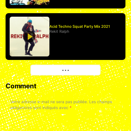
Acid Techno Squat Party Mix 2021
Rekit Ralph
More
• • •
Comment
Votre adresse e-mail ne sera pas publiée.
Les champs
obligatoires sont indiqués avec
*