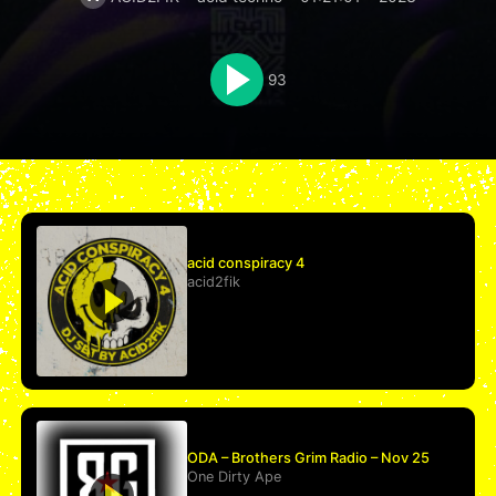
93
acid conspiracy 4
acid2fik
ODA – Brothers Grim Radio – Nov 25
One Dirty Ape