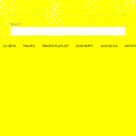
Nom
*
E-mail
*
DJ SETS
TRACKS
TRACKS PLAYLIST
ACID PARTY
ACID BLOG
ARTIST
Site web
Enregistrer mon nom, mon e-mail et mon site dans le
navigateur pour mon prochain commentaire.
ACID NETWORK :
FACEBOOK