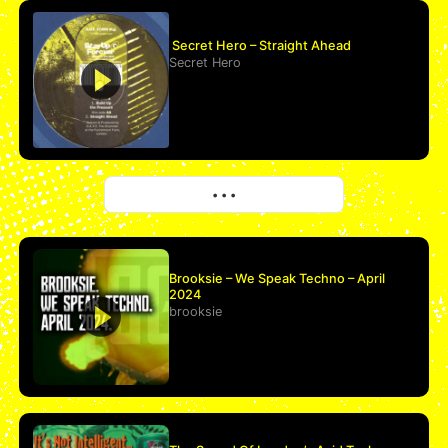
Secret Hero – Straight Ahead
Secret Hero
More
• • •
Brooksie – We Speak Techno – April
2024
brooksie