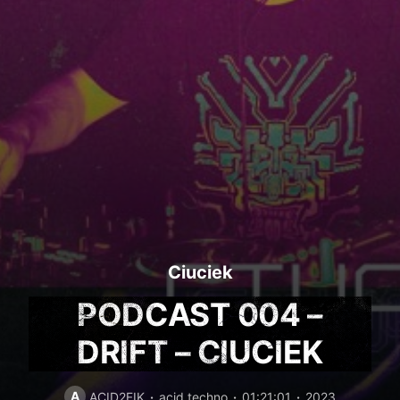
Ciuciek
PODCAST 004 –
DRIFT – CIUCIEK
A
ACID2FIK
acid techno
01:21:01
2023