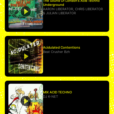
The Sound Of London’s Acid Techno
Underground
AARON LIBERATOR
,
CHRIS LIBERATOR
&
JULIAN LIBERATOR
Acidulated Contentions
Beat Crusher Bzh
MIX ACID TECHNO
DJ K-NET